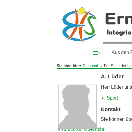
Komplett-
Aus den 
Navigation
anzeigen
Sie sind hier:
Personal
→ Die Seite der Le
A. Lüder
Herr Lüder unte
Sport
Kontakt
Sie können üb
zurück zur Übersicht