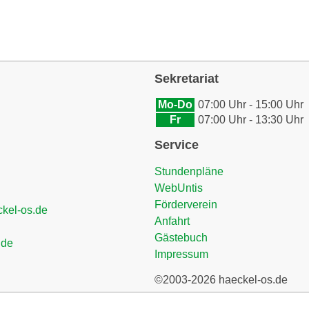
Sekretariat
Mo-Do
07:00 Uhr - 15:00 Uhr
Fr
07:00 Uhr - 13:30 Uhr
Service
Stundenpläne
WebUntis
Förderverein
ckel-os.de
Anfahrt
Gästebuch
.de
Impressum
©2003-2026 haeckel-os.de