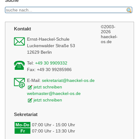
Suche
find
©2003-
Kontakt
2026
haeckel-
Ernst-Haeckel-Schule
os.de
Luckenwalder Straße 53
12629 Berlin
Tel:
+49 30 9909332
Fax: +49 30 99285986
E-Mail:
sekretariat@haeckel-os.de
jetzt schreiben
webmaster@haeckel-os.de
jetzt schreiben
Sekretariat
Mo-Do
07:00 Uhr - 15:00 Uhr
Fr
07:00 Uhr - 13:30 Uhr