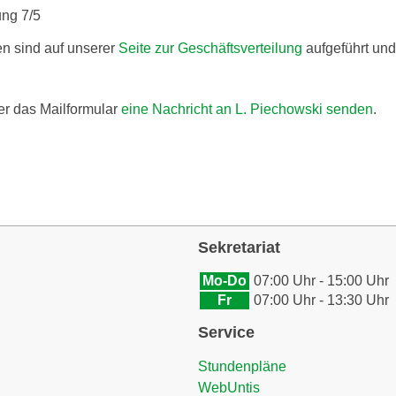
ung 7/5
n sind auf unserer
Seite zur Geschäftsverteilung
aufgeführt und 
er das Mailformular
eine Nachricht an L. Piechowski senden
.
Sekretariat
Mo-Do
07:00 Uhr - 15:00 Uhr
Fr
07:00 Uhr - 13:30 Uhr
Service
Stundenpläne
WebUntis