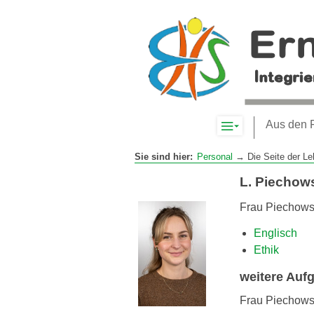
Komplett-
Aus den 
Navigation
anzeigen
Sie sind hier:
Personal
→ Die Seite der Le
L. Piechow
Frau Piechowsk
Englisch
Ethik
weitere Auf
Frau Piechowsk