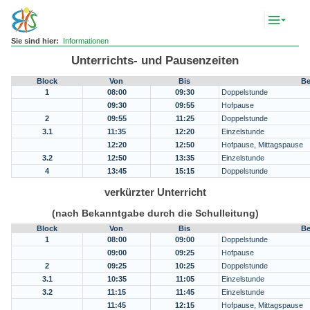
Komp
Navig
anze
Sie sind hier:
Informationen
Unterrichts- und Pausenzeiten
Block
Von
Bis
B
1
08:00
09:30
Doppelstunde
09:30
09:55
Hofpause
2
09:55
11:25
Doppelstunde
3.1
11:35
12:20
Einzelstunde
12:20
12:50
Hofpause, Mittagspause
3.2
12:50
13:35
Einzelstunde
4
13:45
15:15
Doppelstunde
verkürzter Unterricht
(nach Bekanntgabe durch die Schulleitung)
Block
Von
Bis
B
1
08:00
09:00
Doppelstunde
09:00
09:25
Hofpause
2
09:25
10:25
Doppelstunde
3.1
10:35
11:05
Einzelstunde
3.2
11:15
11:45
Einzelstunde
11:45
12:15
Hofpause, Mittagspause