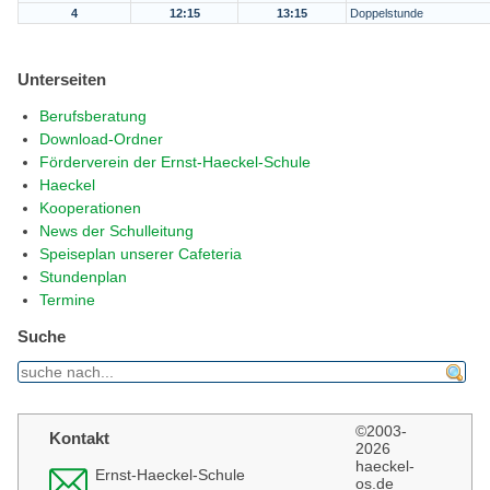
4
12:15
13:15
Doppelstunde
Unterseiten
Berufsberatung
Download-Ordner
Förderverein der Ernst-Haeckel-Schule
Haeckel
Kooperationen
News der Schulleitung
Speiseplan unserer Cafeteria
Stundenplan
Termine
Suche
find
©2003-
Kontakt
2026
haeckel-
Ernst-Haeckel-Schule
os.de